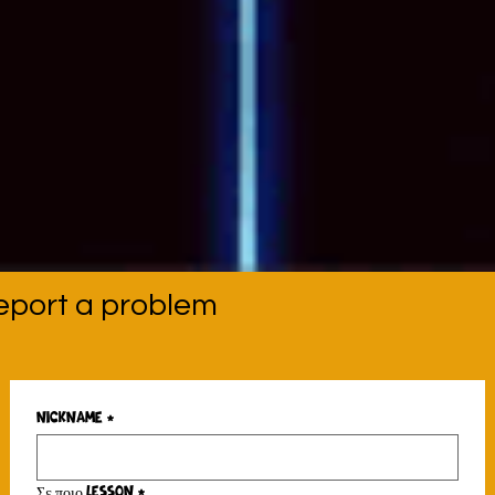
eport a problem
Nickname
*
Σε ποιο Lesson
*