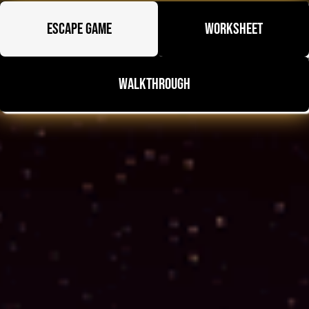
Escape Game
Worksheet
Walkthrough