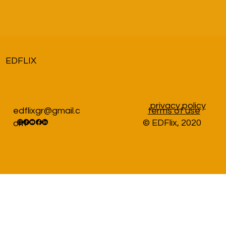
EDFLIX
privacy policy
edflixgr@gmail.c
terms of use
© EDFlix, 2020
om