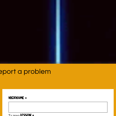
eport a problem
Nickname
*
Σε ποιο Lesson
*