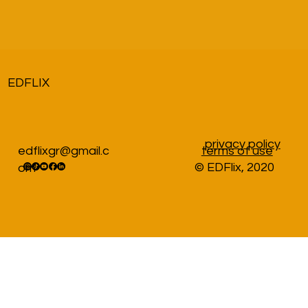
EDFLIX
privacy policy
edflixgr@gmail.c
terms of use
© EDFlix, 2020
om