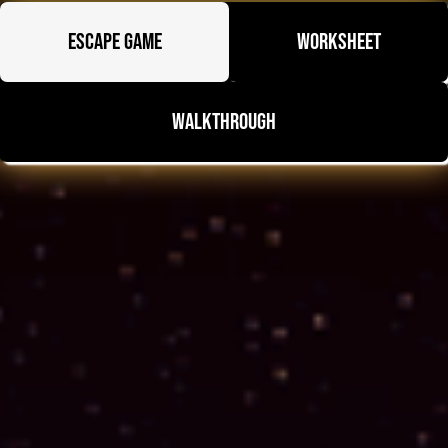
Escape Game
Worksheet
Walkthrough